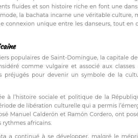
ts fluides et son histoire riche en font une da
mode, la bachata incarne une véritable culture, m
ne connexion unique entre les danseurs, tout en o
icaine
tiers populaires de Saint-Domingue, la capitale d
onsidéré comme vulgaire et associé aux classes 
es préjugés pour devenir un symbole de la cu
e à l’histoire sociale et politique de la Républ
 période de libération culturelle qui a permis l’é
sé Manuel Calderón et Ramón Cordero, ont posé 
 rythmes africains.
a a continué à se développer, malgré le mépris pe