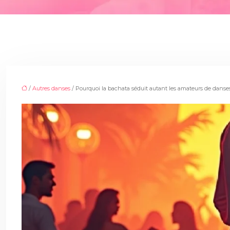
/
Autres danses
/ Pourquoi la bachata séduit autant les amateurs de danses